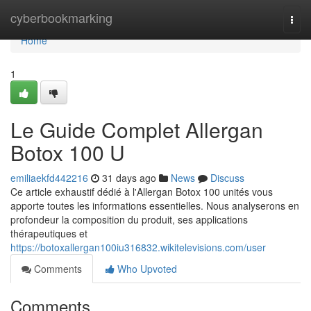
Home
cyberbookmarking
Togg
navi
Home
1
Le Guide Complet Allergan
Botox 100 U
emiliaekfd442216
31 days ago
News
Discuss
Ce article exhaustif dédié à l'Allergan Botox 100 unités vous
apporte toutes les informations essentielles. Nous analyserons en
profondeur la composition du produit, ses applications
thérapeutiques et
https://botoxallergan100iu316832.wikitelevisions.com/user
Comments
Who Upvoted
Comments