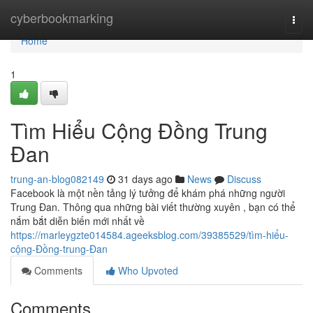
Home
cyberbookmarking
Togg
navi
Home
1
Tìm Hiểu Cộng Đồng Trung
Đan
trung-an-blog082149
31 days ago
News
Discuss
Facebook là một nền tảng lý tưởng để khám phá những người
Trung Đan. Thông qua những bài viết thường xuyên , bạn có thể
nắm bắt diễn biến mới nhất về
https://marleygzte014584.ageeksblog.com/39385529/tìm-hiểu-
cộng-Đồng-trung-Đan
Comments
Who Upvoted
Comments