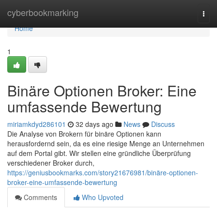
Home
cyberbookmarking
Togg
navi
Home
1
Binäre Optionen Broker: Eine
umfassende Bewertung
miriamkdyd286101
32 days ago
News
Discuss
Die Analyse von Brokern für binäre Optionen kann
herausfordernd sein, da es eine riesige Menge an Unternehmen
auf dem Portal gibt. Wir stellen eine gründliche Überprüfung
verschiedener Broker durch,
https://geniusbookmarks.com/story21676981/binäre-optionen-
broker-eine-umfassende-bewertung
Comments
Who Upvoted