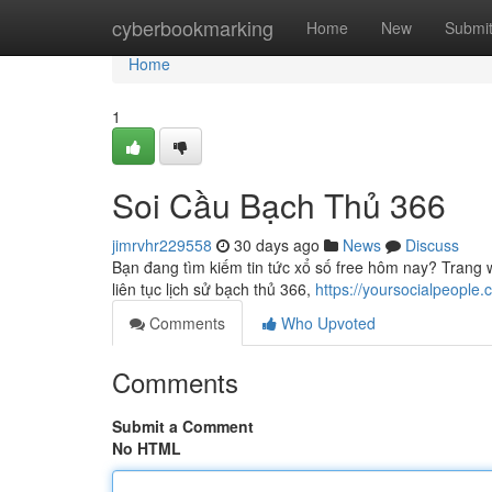
Home
cyberbookmarking
Home
New
Submi
Home
1
Soi Cầu Bạch Thủ 366
jimrvhr229558
30 days ago
News
Discuss
Bạn đang tìm kiếm tin tức xổ số free hôm nay? Trang
liên tục lịch sử bạch thủ 366,
https://yoursocialpeople
Comments
Who Upvoted
Comments
Submit a Comment
No HTML