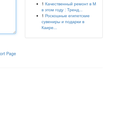
1
Качественный ремонт в М
в этом году : Тренд...
1
Роскошные египетские
сувениры и подарки в
Каире...
ort Page