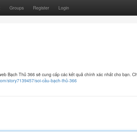
t
Groups
Register
Login
 web Bạch Thủ 366 sẽ cung cấp các kết quả chính xác nhất cho bạn. Ch
.com/story7139457/soi-cầu-bạch-thủ-366