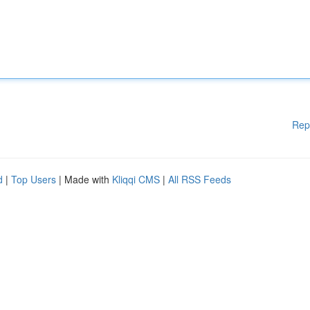
Rep
d
|
Top Users
| Made with
Kliqqi CMS
|
All RSS Feeds