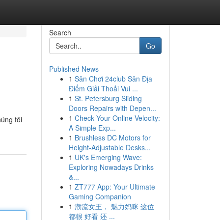
Search
Go
Published News
1
Sân Chơi 24club Sân Địa
Điểm Giải Thoải Vui ...
1
St. Petersburg Sliding
Doors Repairs with Depen...
1
Check Your Online Velocity:
úng tôi
A Simple Exp...
1
Brushless DC Motors for
Height-Adjustable Desks...
1
UK's Emerging Wave:
Exploring Nowadays Drinks
&...
1
ZT777 App: Your Ultimate
Gaming Companion
1
潮流女王， 魅力妈咪 这位
都很 好看 还 ...