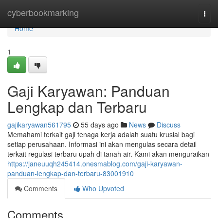
Home
cyberbookmarking
Togg
navi
Home
1
Gaji Karyawan: Panduan
Lengkap dan Terbaru
gajikaryawan561795
55 days ago
News
Discuss
Memahami terkait gaji tenaga kerja adalah suatu krusial bagi
setiap perusahaan. Informasi ini akan mengulas secara detail
terkait regulasi terbaru upah di tanah air. Kami akan menguraikan
https://janeuuqh245414.onesmablog.com/gaji-karyawan-
panduan-lengkap-dan-terbaru-83001910
Comments
Who Upvoted
Comments