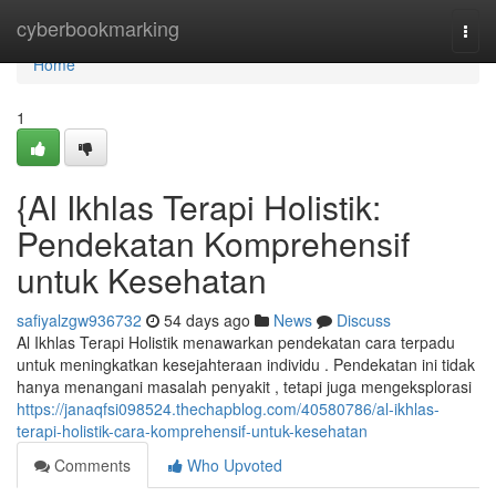
Home
cyberbookmarking
Togg
navi
Home
1
{Al Ikhlas Terapi Holistik:
Pendekatan Komprehensif
untuk Kesehatan
safiyalzgw936732
54 days ago
News
Discuss
Al Ikhlas Terapi Holistik menawarkan pendekatan cara terpadu
untuk meningkatkan kesejahteraan individu . Pendekatan ini tidak
hanya menangani masalah penyakit , tetapi juga mengeksplorasi
https://janaqfsi098524.thechapblog.com/40580786/al-ikhlas-
terapi-holistik-cara-komprehensif-untuk-kesehatan
Comments
Who Upvoted