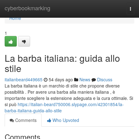
Home
cyberbookmarking
Togg
navi
Home
1
La barba italiana: guida allo
stile
italianbeard449665
54 days ago
News
Discuss
La barba italiana è un marchio di stile che propone diverse
possibilità . Per avere una barba alla maniera italiana , è
importante scegliere la estensione adeguata e la cura ottimale. Si
si può
https://italian-beard750006.slypage.com/42301854/la-
barba-italiana-guida-allo-stile
Comments
Who Upvoted
Comments