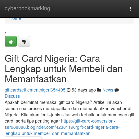
Home
cyberbookmarking
Togg
navi
Home
1
Gift Card Nigeria: Cara
Lengkap untuk Membeli dan
Memanfaatkan
giftcardsettlementnigeri654495
53 days ago
News
Discuss
Apakah berminat memakai gift card Nigeria? Artikel ini akan
semua soal proses mendapatkan dan memanfaatkan voucher di
Nigeria. Kita akan jenis-jenis situs web terbaik untuk memesan gift
card, serta tips penting agar
https://gift-card-conversion-
ser968886.bloginder.com/42361196/gift-card-nigeria-cara-
lengkap-untuk-membeli-dan-memanfaatkan