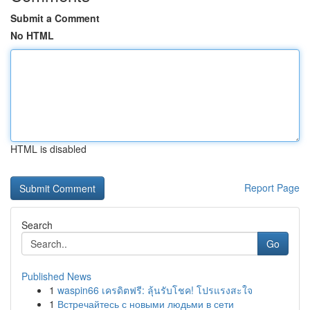
Submit a Comment
No HTML
HTML is disabled
Report Page
Search
Go
Published News
1
waspin66 เครดิตฟรี: ลุ้นรับโชค! โปรแรงสะใจ
1
Встречайтесь с новыми людьми в сети