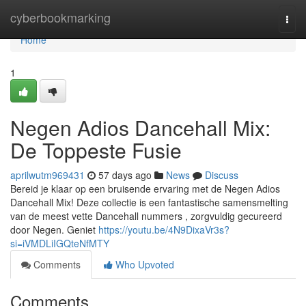
Home
cyberbookmarking
Togg
navi
Home
1
Negen Adios Dancehall Mix:
De Toppeste Fusie
aprilwutm969431
57 days ago
News
Discuss
Bereid je klaar op een bruisende ervaring met de Negen Adios
Dancehall Mix! Deze collectie is een fantastische samensmelting
van de meest vette Dancehall nummers , zorgvuldig gecureerd
door Negen. Geniet
https://youtu.be/4N9DixaVr3s?
si=iVMDLiIGQteNfMTY
Comments
Who Upvoted
Comments