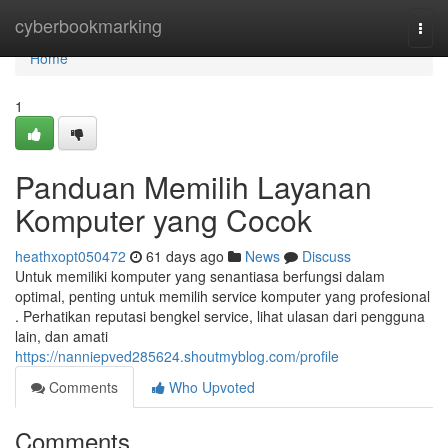
Home
cyberbookmarking
Togg
navi
Home
1
Panduan Memilih Layanan
Komputer yang Cocok
heathxopt050472
61 days ago
News
Discuss
Untuk memiliki komputer yang senantiasa berfungsi dalam
optimal, penting untuk memilih service komputer yang profesional
. Perhatikan reputasi bengkel service, lihat ulasan dari pengguna
lain, dan amati
https://nanniepved285624.shoutmyblog.com/profile
Comments
Who Upvoted
Comments