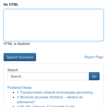
No HTML
HTML is disabled
Report Page
Search
Go
Published News
1
Transformative network technologies generating ...
1
Woreczki strunowe 55x55cm – idealne do
pakowania?
1
Min Pin Lifespan: A Complete Guide