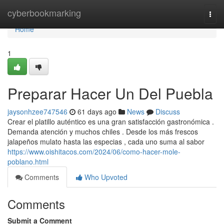
Home
cyberbookmarking
Togg
navi
Home
1
Preparar Hacer Un Del Puebla
jaysonhzee747546
61 days ago
News
Discuss
Crear el platillo auténtico es una gran satisfacción gastronómica .
Demanda atención y muchos chiles . Desde los más frescos
jalapeños mulato hasta las especias , cada uno suma al sabor
https://www.oishitacos.com/2024/06/como-hacer-mole-
poblano.html
Comments
Who Upvoted
Comments
Submit a Comment