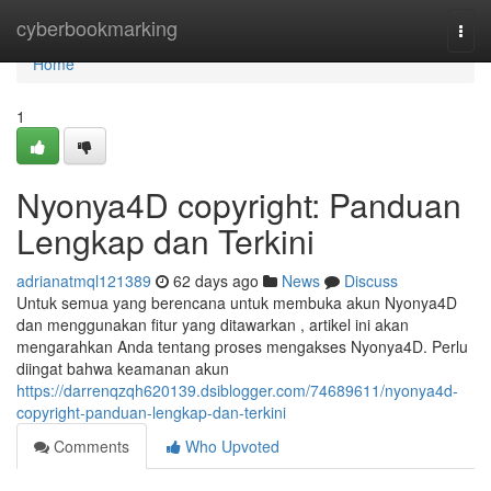
Home
cyberbookmarking
Togg
navi
Home
1
Nyonya4D copyright: Panduan
Lengkap dan Terkini
adrianatmql121389
62 days ago
News
Discuss
Untuk semua yang berencana untuk membuka akun Nyonya4D
dan menggunakan fitur yang ditawarkan , artikel ini akan
mengarahkan Anda tentang proses mengakses Nyonya4D. Perlu
diingat bahwa keamanan akun
https://darrenqzqh620139.dsiblogger.com/74689611/nyonya4d-
copyright-panduan-lengkap-dan-terkini
Comments
Who Upvoted