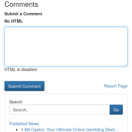
Comments
Submit a Comment
No HTML
HTML is disabled
Report Page
Search
Go
Published News
1
88i Casino: Your Ultimate Online Gambling Desti...