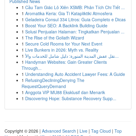
Published News
1
Cầu Tam Giác Lô Xiên XSMB: Phân Tích Chi Tiết ...
1
Aromatika Keria: Gia Ti Katapliktiki Atmosfera
1
Geladeira Consul 334 Litros: Guia Completo e Dicas
1
Boost Your SEO: A Backlink Building Guide
1
Solusi Penjualan Halaman: Tingkatkan Penjualan ...
1
The Rise of the Goliath Wizard
1
Secure Cold Rooms for Your Next Event
1
Live Bunkers in 2026: Myth vs. Reality
1
نقل عفش المدينة المنورة: دليل شامل للخدمات والأ...
1
Handyman Websites: Gain Greater Clients
Through...
1
Understanding Auto Accident Lawyer Fees: A Guide
1
RefusingDecliningDenying The
RequestQueryDemand
1
Anggota VIP MU88 Eksklusif dan Menarik
1
Discovering Hope: Substance Recovery Supp...
Copyright © 2026 |
Advanced Search
|
Live
|
Tag Cloud
|
Top