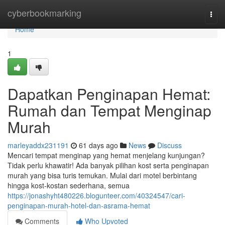
Home
cyberbookmarking
Togg
navi
Home
1
Dapatkan Penginapan Hemat:
Rumah dan Tempat Menginap
Murah
marleyaddx231191
61 days ago
News
Discuss
Mencari tempat menginap yang hemat menjelang kunjungan?
Tidak perlu khawatir! Ada banyak pilihan kost serta penginapan
murah yang bisa turis temukan. Mulai dari motel berbintang
hingga kost-kostan sederhana, semua
https://jonashyht480226.blogunteer.com/40324547/cari-
penginapan-murah-hotel-dan-asrama-hemat
Comments
Who Upvoted