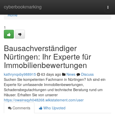
Home
cyberbookmarking
Togg
navi
Home
1
Bausachverständiger
Nürtingen: Ihr Experte für
Immobilienbewertungen
kathrynqxby988915
63 days ago
News
Discuss
Suchen Sie kompetenten Fachmann in Nürtingen? Ich sind ein
Experte für umfassende Immobilienbewertungen,
Schadensbegutachtungen und technische Beratung rund um
Häuser. Erhalten Sie von unserer
https://owainsqyh048268.wikistatement.com/user
Comments
Who Upvoted