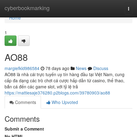
Home
cyberbookmarking
Togg
navi
Home
1
AO88
margiefkld986584
78 days ago
News
Discuss
AO88 là nhà cái trực tuyến uy tín hàng đầu tại Việt Nam, cung
cấp đa dạng các trò chơi cá cược hấp dẫn từ casino, thể thao,
bắn cá đến các game slot, với tỷ lệ trả
https://mattiesaje376280.p2blogs.com/39780903/ao88
Comments
Who Upvoted
Comments
Submit a Comment
No HTML