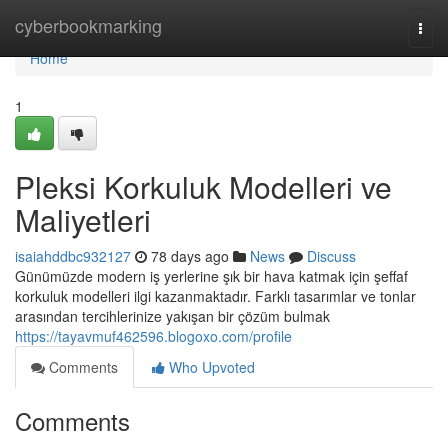
Home
cyberbookmarking
Togg
navi
Home
1
Pleksi Korkuluk Modelleri ve
Maliyetleri
isaiahddbc932127
78 days ago
News
Discuss
Günümüzde modern iş yerlerine şık bir hava katmak için şeffaf
korkuluk modelleri ilgi kazanmaktadır. Farklı tasarımlar ve tonlar
arasından tercihlerinize yakışan bir çözüm bulmak
https://tayavmuf462596.blogoxo.com/profile
Comments
Who Upvoted
Comments