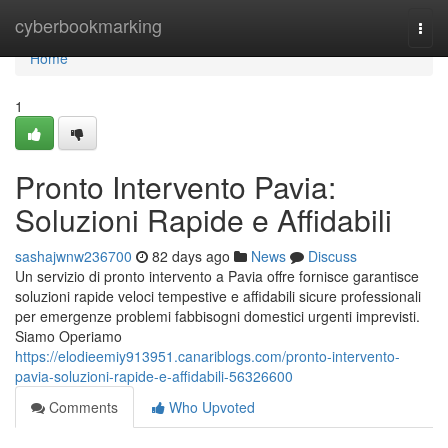
Home
cyberbookmarking
Togg
navi
Home
1
Pronto Intervento Pavia:
Soluzioni Rapide e Affidabili
sashajwnw236700
82 days ago
News
Discuss
Un servizio di pronto intervento a Pavia offre fornisce garantisce
soluzioni rapide veloci tempestive e affidabili sicure professionali
per emergenze problemi fabbisogni domestici urgenti imprevisti.
Siamo Operiamo
https://elodieemiy913951.canariblogs.com/pronto-intervento-
pavia-soluzioni-rapide-e-affidabili-56326600
Comments
Who Upvoted