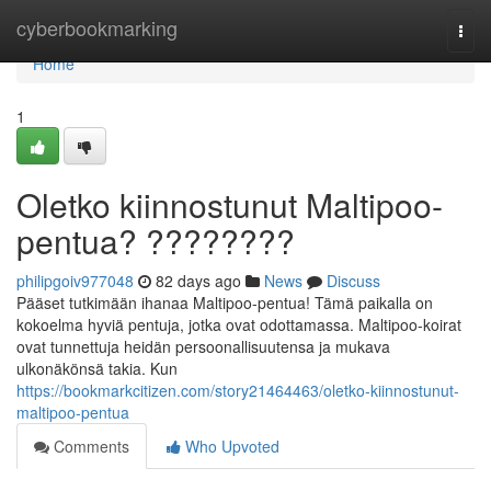
Home
cyberbookmarking
Togg
navi
Home
1
Oletko kiinnostunut Maltipoo-
pentua? ????????
philipgoiv977048
82 days ago
News
Discuss
Pääset tutkimään ihanaa Maltipoo-pentua! Tämä paikalla on
kokoelma hyviä pentuja, jotka ovat odottamassa. Maltipoo-koirat
ovat tunnettuja heidän persoonallisuutensa ja mukava
ulkonäkönsä takia. Kun
https://bookmarkcitizen.com/story21464463/oletko-kiinnostunut-
maltipoo-pentua
Comments
Who Upvoted