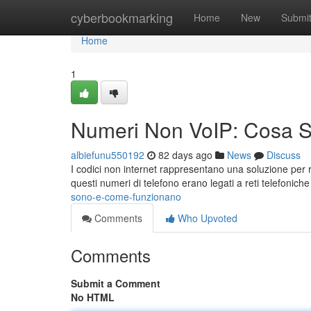
Home
cyberbookmarking
Home
New
Submi
Home
1
Numeri Non VoIP: Cosa 
albiefunu550192
82 days ago
News
Discuss
I codici non internet rappresentano una soluzione per r
questi numeri di telefono erano legati a reti telefoniche
sono-e-come-funzionano
Comments
Who Upvoted
Comments
Submit a Comment
No HTML