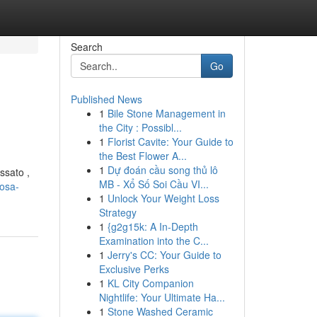
Search
Go
Published News
1
Bile Stone Management in
the City : Possibl...
1
Florist Cavite: Your Guide to
the Best Flower A...
1
Dự đoán cầu song thủ lô
ssato ,
MB - Xổ Số Soi Cầu VI...
osa-
1
Unlock Your Weight Loss
Strategy
1
{g2g15k: A In-Depth
Examination into the C...
1
Jerry's CC: Your Guide to
Exclusive Perks
1
KL City Companion
Nightlife: Your Ultimate Ha...
1
Stone Washed Ceramic