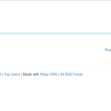
Rep
d
|
Top Users
| Made with
Kliqqi CMS
|
All RSS Feeds