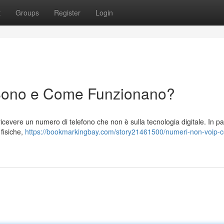
t
Groups
Register
Login
Sono e Come Funzionano?
icevere un numero di telefono che non è sulla tecnologia digitale. In pa
 fisiche,
https://bookmarkingbay.com/story21461500/numeri-non-voip-c