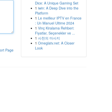
Dice: A Unique Gaming Set
1
iwin: A Deep Dive into the
Platform
1
Le meilleur IPTV en France
: Un Manuel Ultime 2024
1
Vinç Kiralama Rehberi:
Fiyatlar, Seçenekler ve ...
1
사천의 마사지
1
Omeglatv.net: A Closer
Look
ort Page