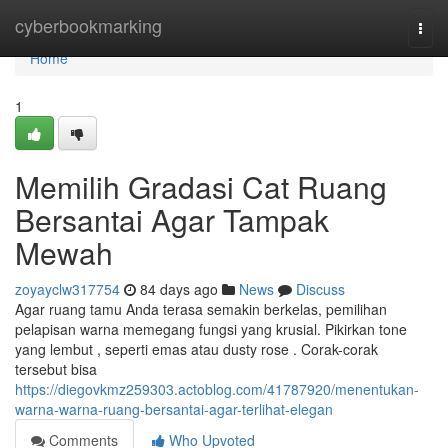
Home
cyberbookmarking
Togg
navi
Home
1
Memilih Gradasi Cat Ruang
Bersantai Agar Tampak
Mewah
zoyayclw317754
84 days ago
News
Discuss
Agar ruang tamu Anda terasa semakin berkelas, pemilihan
pelapisan warna memegang fungsi yang krusial. Pikirkan tone
yang lembut , seperti emas atau dusty rose . Corak-corak
tersebut bisa
https://diegovkmz259303.actoblog.com/41787920/menentukan-
warna-warna-ruang-bersantai-agar-terlihat-elegan
Comments
Who Upvoted