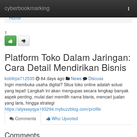
Home
cyberbookmarking
Togg
navi
Home
1
Platform Toko Dalam Jaringan:
Cara Detail Mendirikan Bisnis
kobitrps712535
84 days ago
News
Discuss
Ingin membuka usaha digital? Situs toko online adalah solusi
yang tepat! Langkah ini akan mengupas secara lengkap banyak
aspek penting, mulai dari memilih nama bisnis, mencari jualan
yang laris, hingga strategi
https://alyssayqya193294.mybuzzblog.com/profile
Comments
Who Upvoted
Comments