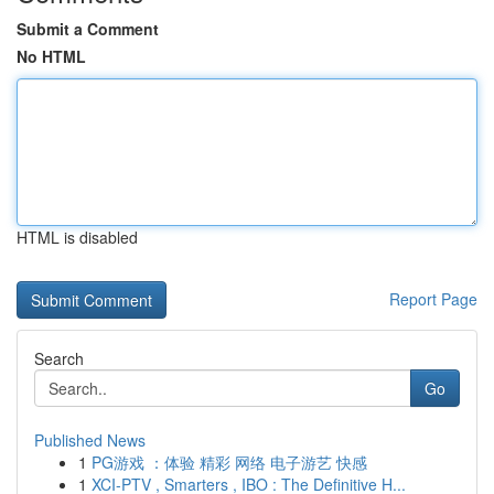
Submit a Comment
No HTML
HTML is disabled
Report Page
Search
Go
Published News
1
PG游戏 ：体验 精彩 网络 电子游艺 快感
1
XCI-PTV , Smarters , IBO : The Definitive H...