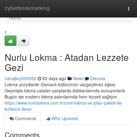
Home
cyberbookmarking
Togg
navi
Home
1
Nurlu Lokma : Atadan Lezzete
Gezi
nanajkcy055950
83 days ago
News
Discuss
Lokma yüzyıllardır Osmanlı kültürünün vazgeçilmez öğesi.
Geçmişte lokma ustaları çarşılarda dükkanlarında sunuyorlardı.
Bugün ise modern lokma salonlarında hem lezzeti sağlıyor .
https://www.nurlulokma.com.tr/izmir-lokma-ve-pilav-paketi-ile-
kutlama-dave/
Comments
Who Upvoted
Comments