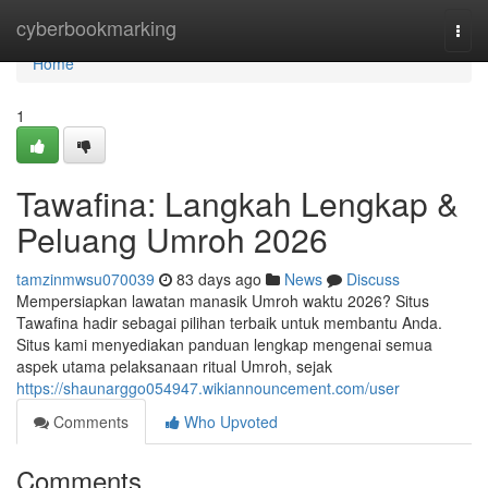
Home
cyberbookmarking
Togg
navi
Home
1
Tawafina: Langkah Lengkap &
Peluang Umroh 2026
tamzinmwsu070039
83 days ago
News
Discuss
Mempersiapkan lawatan manasik Umroh waktu 2026? Situs
Tawafina hadir sebagai pilihan terbaik untuk membantu Anda.
Situs kami menyediakan panduan lengkap mengenai semua
aspek utama pelaksanaan ritual Umroh, sejak
https://shaunarggo054947.wikiannouncement.com/user
Comments
Who Upvoted
Comments