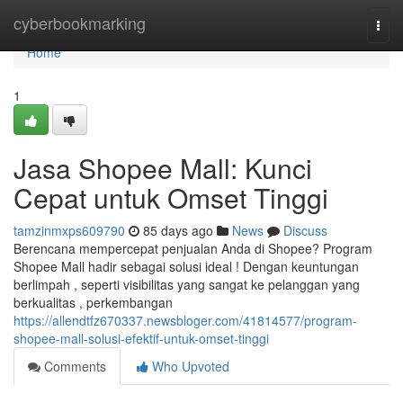
Home
cyberbookmarking
Togg
navi
Home
1
Jasa Shopee Mall: Kunci
Cepat untuk Omset Tinggi
tamzinmxps609790
85 days ago
News
Discuss
Berencana mempercepat penjualan Anda di Shopee? Program
Shopee Mall hadir sebagai solusi ideal ! Dengan keuntungan
berlimpah , seperti visibilitas yang sangat ke pelanggan yang
berkualitas , perkembangan
https://allendtfz670337.newsbloger.com/41814577/program-
shopee-mall-solusi-efektif-untuk-omset-tinggi
Comments
Who Upvoted