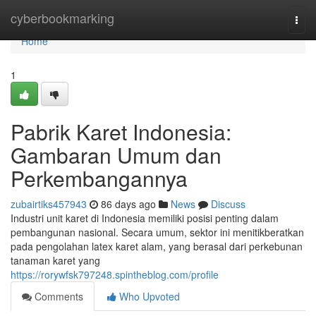
Home
cyberbookmarking
Togg
navi
Home
1
Pabrik Karet Indonesia:
Gambaran Umum dan
Perkembangannya
zubairtiks457943
86 days ago
News
Discuss
Industri unit karet di Indonesia memiliki posisi penting dalam
pembangunan nasional. Secara umum, sektor ini menitikberatkan
pada pengolahan latex karet alam, yang berasal dari perkebunan
tanaman karet yang
https://rorywfsk797248.spintheblog.com/profile
Comments
Who Upvoted