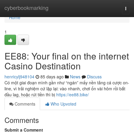
Home
cyberbookmarking
Togg
navi
Home
1
EE88: Your final on the internet
Casino Destination
henricylj948104
85 days ago
News
Discuss
Có một giai đoạn mình gần như “ngán” mấy nền tảng cá cược on-
line, vì trải nghiệm cứ lặp lại: vào nhanh, chơi ổn vài hôm rồi bắt
đầu lag, hoặc rút tiền thì bị
https://ee88.bike/
Comments
Who Upvoted
Comments
Submit a Comment