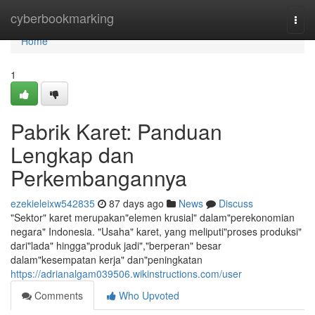
Home
cyberbookmarking
Togg
navi
Home
1
Pabrik Karet: Panduan
Lengkap dan
Perkembangannya
ezekieleixw542835
87 days ago
News
Discuss
"Sektor" karet merupakan"elemen krusial" dalam"perekonomian
negara" Indonesia. "Usaha" karet, yang meliputi"proses produksi"
dari"lada" hingga"produk jadi","berperan" besar
dalam"kesempatan kerja" dan"peningkatan
https://adrianalgam039506.wikinstructions.com/user
Comments
Who Upvoted