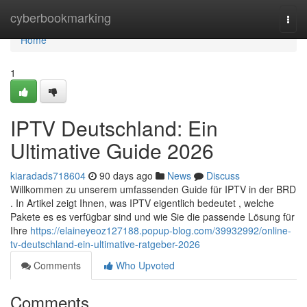
Home
cyberbookmarking
Togg
navi
Home
1
IPTV Deutschland: Ein
Ultimative Guide 2026
kiaradads718604
90 days ago
News
Discuss
Willkommen zu unserem umfassenden Guide für IPTV in der BRD
. In Artikel zeigt Ihnen, was IPTV eigentlich bedeutet , welche
Pakete es es verfügbar sind und wie Sie die passende Lösung für
Ihre
https://elaineyeoz127188.popup-blog.com/39932992/online-
tv-deutschland-ein-ultimative-ratgeber-2026
Comments
Who Upvoted
Comments