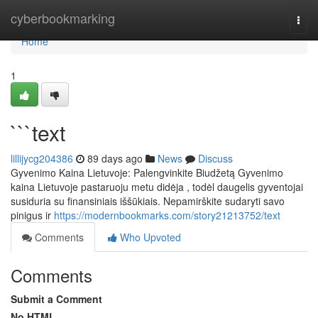
Home
cyberbookmarking
Togg
navi
Home
1
```text
lillijycg204386
89 days ago
News
Discuss
Gyvenimo Kaina Lietuvoje: Palengvinkite Biudžetą Gyvenimo
kaina Lietuvoje pastaruoju metu didėja , todėl daugelis gyventojai
susiduria su finansiniais iššūkiais. Nepamirškite sudaryti savo
pinigus ir
https://modernbookmarks.com/story21213752/text
Comments
Who Upvoted
Comments
Submit a Comment
No HTML