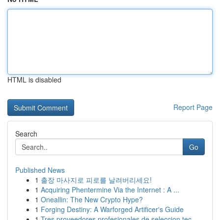
HTML is disabled
Report Page
Search
Go
Published News
1
출장 마사지로 피로를 날려버리세요!
1
Acquiring Phentermine Via the Internet : A ...
1
Oneallin: The New Crypto Hype?
1
Forging Destiny: A Warforged Artificer's Guide
1
Tres proveedores profesionales de seleccion tec...