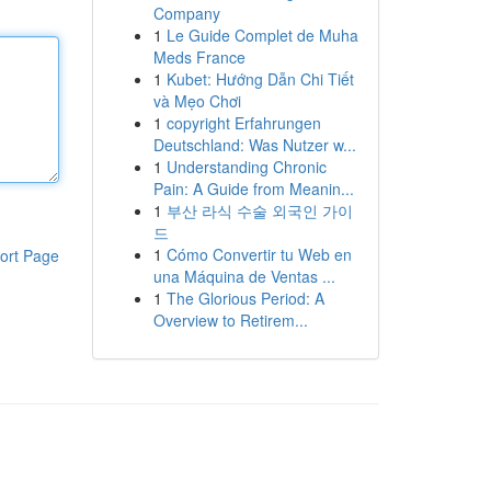
Company
1
Le Guide Complet de Muha
Meds France
1
Kubet: Hướng Dẫn Chi Tiết
và Mẹo Chơi
1
copyright Erfahrungen
Deutschland: Was Nutzer w...
1
Understanding Chronic
Pain: A Guide from Meanin...
1
부산 라식 수술 외국인 가이
드
1
Cómo Convertir tu Web en
ort Page
una Máquina de Ventas ...
1
The Glorious Period: A
Overview to Retirem...