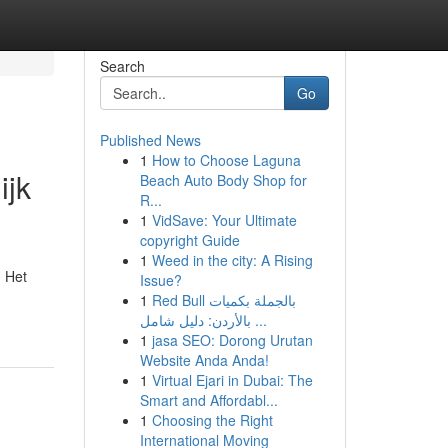
Search
Go
Published News
1
How to Choose Laguna
ijk
Beach Auto Body Shop for
R...
1
VidSave: Your Ultimate
copyright Guide
1
Weed in the city: A Rising
. Het
Issue?
1
Red Bull بالجملة بكميات
بالأردن: دليل شامل ...
1
jasa SEO: Dorong Urutan
Website Anda Anda!
1
Virtual Ejari in Dubai: The
Smart and Affordabl...
1
Choosing the Right
International Moving