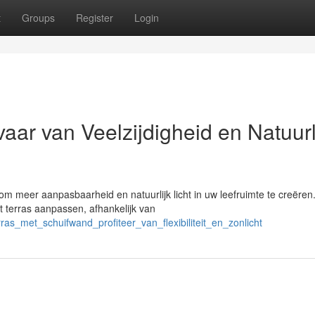
t
Groups
Register
Login
aar van Veelzijdigheid en Natuurl
m meer aanpasbaarheid en natuurlijk licht in uw leefruimte te creëren
t terras aanpassen, afhankelijk van
ras_met_schuifwand_profiteer_van_flexibiliteit_en_zonlicht