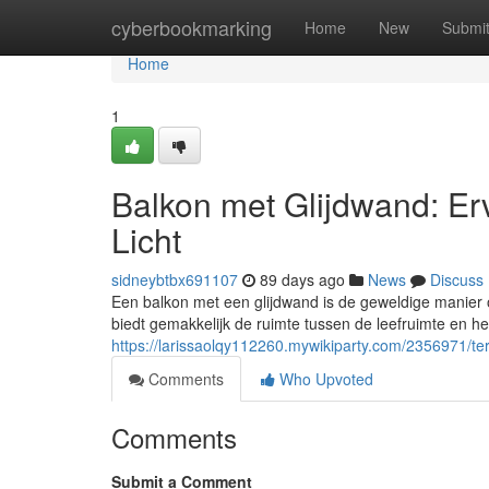
Home
cyberbookmarking
Home
New
Submi
Home
1
Balkon met Glijdwand: Erv
Licht
sidneybtbx691107
89 days ago
News
Discuss
Een balkon met een glijdwand is de geweldige manier o
biedt gemakkelijk de ruimte tussen de leefruimte en he
https://larissaolqy112260.mywikiparty.com/2356971/ter
Comments
Who Upvoted
Comments
Submit a Comment