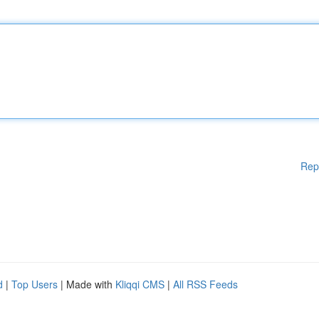
Rep
d
|
Top Users
| Made with
Kliqqi CMS
|
All RSS Feeds