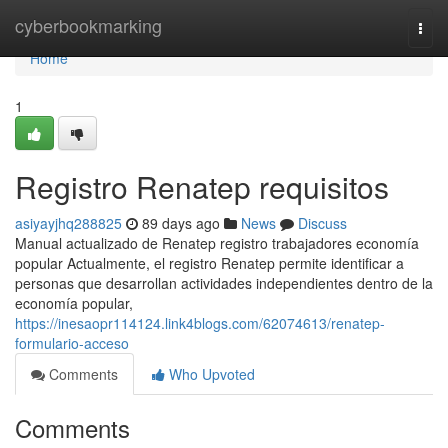
Home
cyberbookmarking
Togg
navi
Home
1
Registro Renatep requisitos
asiyayjhq288825
89 days ago
News
Discuss
Manual actualizado de Renatep registro trabajadores economía
popular Actualmente, el registro Renatep permite identificar a
personas que desarrollan actividades independientes dentro de la
economía popular,
https://inesaopr114124.link4blogs.com/62074613/renatep-
formulario-acceso
Comments
Who Upvoted
Comments