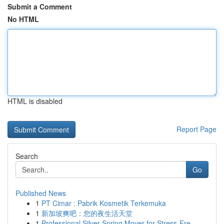
Submit a Comment
No HTML
HTML is disabled
Report Page
Search
Go
Published News
1
PT Cimar : Pabrik Kosmetik Terkemuka
1
新加坡爽吧：您的夜生活天堂
1
Professional Silver Spring Mover for Stress-Fre...