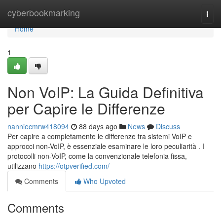
Home
cyberbookmarking
Togg
navi
Home
1
Non VoIP: La Guida Definitiva
per Capire le Differenze
nanniecmrw418094
88 days ago
News
Discuss
Per capire a completamente le differenze tra sistemi VoIP e
approcci non-VoIP, è essenziale esaminare le loro peculiarità . I
protocolli non-VoIP, come la convenzionale telefonia fissa,
utilizzano
https://otpverified.com/
Comments
Who Upvoted
Comments