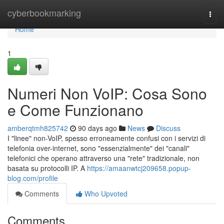
Home
cyberbookmarking
Togg
navi
Home
1
Numeri Non VoIP: Cosa Sono
e Come Funzionano
amberqtmh825742
90 days ago
News
Discuss
I "linee" non-VoIP, spesso erroneamente confusi con i servizi di
telefonia over-internet, sono "essenzialmente" dei "canali"
telefonici che operano attraverso una "rete" tradizionale, non
basata su protocolli IP. A
https://amaanwtcj209658.popup-
blog.com/profile
Comments
Who Upvoted
Comments