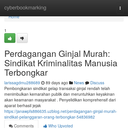
Home
cyberbookmarking
Togg
navi
Home
1
Perdagangan Ginjal Murah:
Sindikat Kriminalitas Manusia
Terbongkar
larissagdmu288689
89 days ago
News
Discuss
Pembongkaran sindikat gelap transaksi ginjal rendah telah
menimbulkan kemarahan publik dan meruntuhkan keyakinan
akan keamanan masyarakat . Penyelidikan komprehensif dari
aparat berhasil jejak
https://janawpfs886635.uzblog.net/perdagangan-ginjal-murah-
sindikat-pelanggaran-orang-terbongkar-54836982
Comments
Who Upvoted