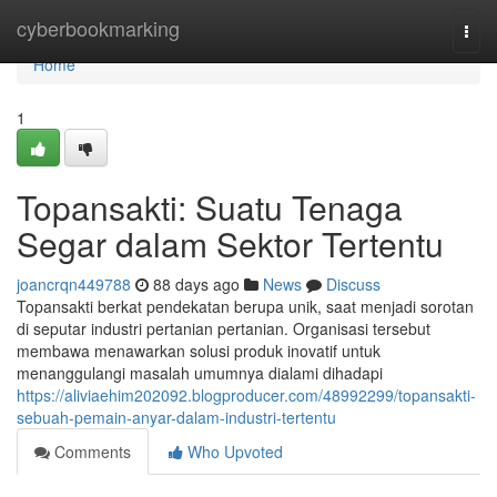
Home
cyberbookmarking
Togg
navi
Home
1
Topansakti: Suatu Tenaga
Segar dalam Sektor Tertentu
joancrqn449788
88 days ago
News
Discuss
Topansakti berkat pendekatan berupa unik, saat menjadi sorotan
di seputar industri pertanian pertanian. Organisasi tersebut
membawa menawarkan solusi produk inovatif untuk
menanggulangi masalah umumnya dialami dihadapi
https://aliviaehim202092.blogproducer.com/48992299/topansakti-
sebuah-pemain-anyar-dalam-industri-tertentu
Comments
Who Upvoted