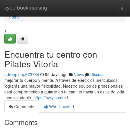
Home
cyberbookmarking
Togg
navi
Home
1
Encuentra tu centro con
Pilates Vitoria
adreapxmp673764
95 days ago
News
Discuss
mejorar tu cuerpo y mente. A través de ejercicios meticulosos,
lograrás una mayor flexibilidad. Nuestro equipo de profesionales
está comprometido a guiarte en tu camino hacia un estilo de vida
más saludable.
https://swiy.co/dbrT
Comments
Who Upvoted
Comments