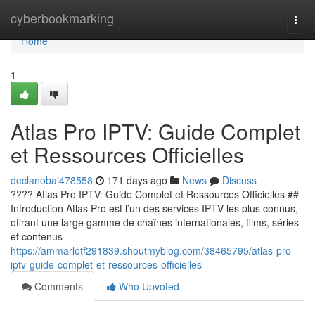
Home
cyberbookmarking
Togg
navi
Home
1
Atlas Pro IPTV: Guide Complet
et Ressources Officielles
declanobai478558
171 days ago
News
Discuss
???? Atlas Pro IPTV: Guide Complet et Ressources Officielles ##
Introduction Atlas Pro est l’un des services IPTV les plus connus,
offrant une large gamme de chaînes internationales, films, séries
et contenus
https://ammarlotf291839.shoutmyblog.com/38465795/atlas-pro-
iptv-guide-complet-et-ressources-officielles
Comments
Who Upvoted