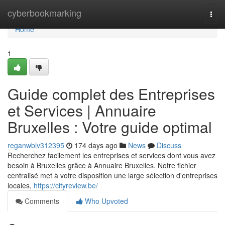
Home
cyberbookmarking
Togg
navi
Home
1
Guide complet des Entreprises
et Services | Annuaire
Bruxelles : Votre guide optimal
reganwblv312395
174 days ago
News
Discuss
Recherchez facilement les entreprises et services dont vous avez
besoin à Bruxelles grâce à Annuaire Bruxelles. Notre fichier
centralisé met à votre disposition une large sélection d'entreprises
locales,
https://cityreview.be/
Comments
Who Upvoted