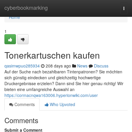
Home
cyberbookmarking
Togg
navi
Home
1
Tonerkartuschen kaufen
qasimwpuo285934
208 days ago
News
Discuss
Auf der Suche nach bezahlbaren Tintenpatronen? Sie möchten
sich günstig eindecken und gleichzeitig hochwertige
Druckergebnisse erzielen? Dann sind Sie hier genau richtig! Wir
bieten eine umfangreiche Auswahl an
https://cormacnqwa163006.hyperionwiki.com/user
Comments
Who Upvoted
Comments
Submit a Comment