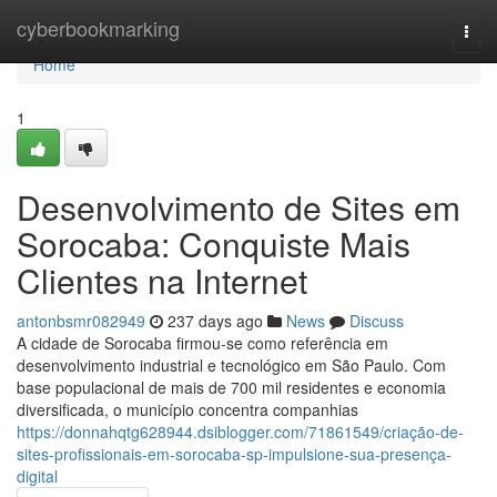
Home
cyberbookmarking
Togg
navi
Home
1
Desenvolvimento de Sites em
Sorocaba: Conquiste Mais
Clientes na Internet
antonbsmr082949
237 days ago
News
Discuss
A cidade de Sorocaba firmou-se como referência em
desenvolvimento industrial e tecnológico em São Paulo. Com
base populacional de mais de 700 mil residentes e economia
diversificada, o município concentra companhias
https://donnahqtg628944.dsiblogger.com/71861549/criação-de-
sites-profissionais-em-sorocaba-sp-impulsione-sua-presença-
digital