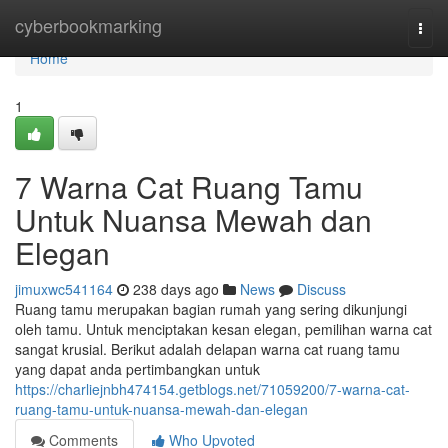
Home
cyberbookmarking
Togg
navi
Home
1
7 Warna Cat Ruang Tamu
Untuk Nuansa Mewah dan
Elegan
jimuxwc541164
238 days ago
News
Discuss
Ruang tamu merupakan bagian rumah yang sering dikunjungi
oleh tamu. Untuk menciptakan kesan elegan, pemilihan warna cat
sangat krusial. Berikut adalah delapan warna cat ruang tamu
yang dapat anda pertimbangkan untuk
https://charliejnbh474154.getblogs.net/71059200/7-warna-cat-
ruang-tamu-untuk-nuansa-mewah-dan-elegan
Comments
Who Upvoted