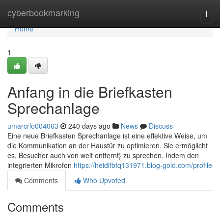
Home
cyberbookmarking
Togg
navi
Home
1
Anfang in die Briefkasten
Sprechanlage
umarcrlo004063
240 days ago
News
Discuss
Eine neue Briefkasten Sprechanlage ist eine effektive Weise, um
die Kommunikation an der Haustür zu optimieren. Sie ermöglicht
es, Besucher auch von weit entfernt} zu sprechen. Indem den
integrierten Mikrofon
https://heidifbfq131971.blog-gold.com/profile
Comments
Who Upvoted
Comments