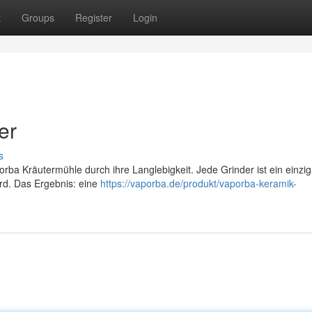
t
Groups
Register
Login
er
s
rba Kräutermühle durch ihre Langlebigkeit. Jede Grinder ist ein einzig
ird. Das Ergebnis: eine
https://vaporba.de/produkt/vaporba-keramik-