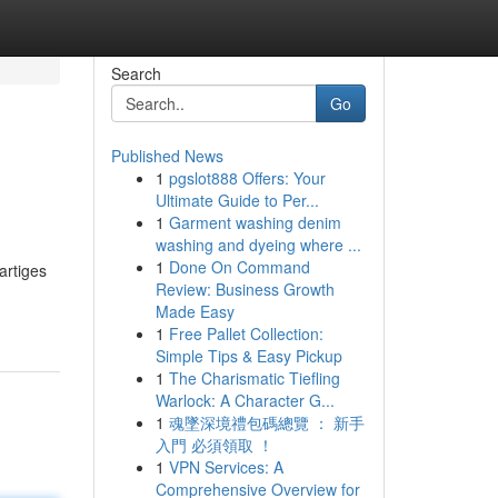
Search
Go
Published News
1
pgslot888 Offers: Your
Ultimate Guide to Per...
1
Garment washing denim
washing and dyeing where ...
1
Done On Command
artiges
Review: Business Growth
Made Easy
1
Free Pallet Collection:
Simple Tips & Easy Pickup
1
The Charismatic Tiefling
Warlock: A Character G...
1
魂墜深境禮包碼總覽 ： 新手
入門 必須領取 ！
1
VPN Services: A
Comprehensive Overview for