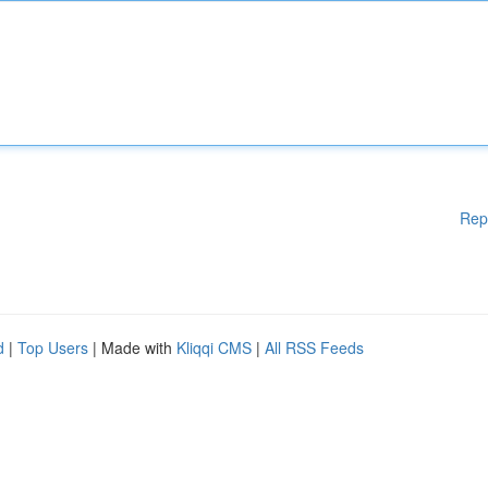
Rep
d
|
Top Users
| Made with
Kliqqi CMS
|
All RSS Feeds