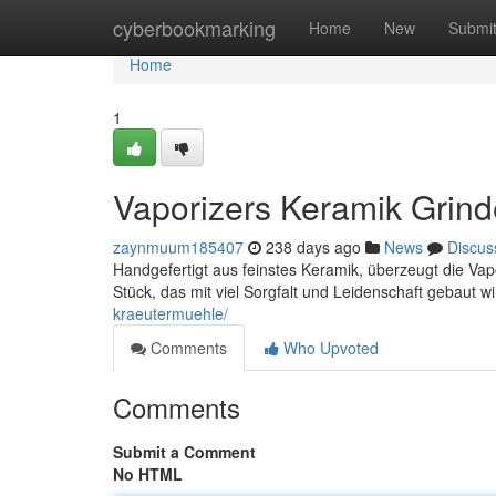
Home
cyberbookmarking
Home
New
Submi
Home
1
Vaporizers Keramik Grind
zaynmuum185407
238 days ago
News
Discus
Handgefertigt aus feinstes Keramik, überzeugt die Vapo
Stück, das mit viel Sorgfalt und Leidenschaft gebaut w
kraeutermuehle/
Comments
Who Upvoted
Comments
Submit a Comment
No HTML