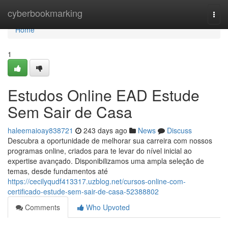
Home
cyberbookmarking
Togg
navi
Home
1
Estudos Online EAD Estude
Sem Sair de Casa
haleemaioay838721
243 days ago
News
Discuss
Descubra a oportunidade de melhorar sua carreira com nossos
programas online, criados para te levar do nível inicial ao
expertise avançado. Disponibilizamos uma ampla seleção de
temas, desde fundamentos até
https://cecilyqudf413317.uzblog.net/cursos-online-com-
certificado-estude-sem-sair-de-casa-52388802
Comments
Who Upvoted