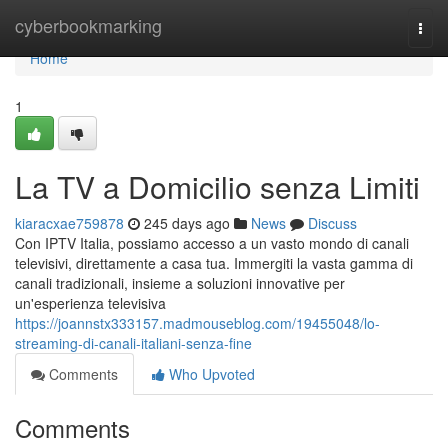
Home
cyberbookmarking
Togg
navi
Home
1
La TV a Domicilio senza Limiti
kiaracxae759878
245 days ago
News
Discuss
Con IPTV Italia, possiamo accesso a un vasto mondo di canali
televisivi, direttamente a casa tua. Immergiti la vasta gamma di
canali tradizionali, insieme a soluzioni innovative per
un'esperienza televisiva
https://joannstx333157.madmouseblog.com/19455048/lo-
streaming-di-canali-italiani-senza-fine
Comments
Who Upvoted
Comments