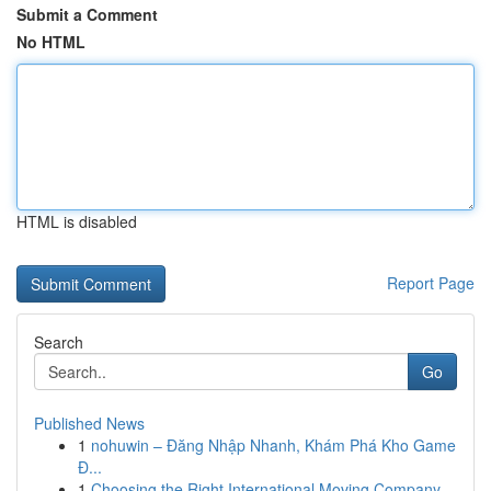
Submit a Comment
No HTML
HTML is disabled
Report Page
Search
Go
Published News
1
nohuwin – Đăng Nhập Nhanh, Khám Phá Kho Game
Đ...
1
Choosing the Right International Moving Company