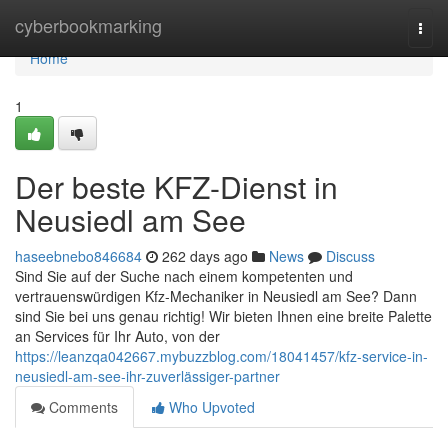
Home
cyberbookmarking
Togg
navi
Home
1
Der beste KFZ-Dienst in
Neusiedl am See
haseebnebo846684
262 days ago
News
Discuss
Sind Sie auf der Suche nach einem kompetenten und
vertrauenswürdigen Kfz-Mechaniker in Neusiedl am See? Dann
sind Sie bei uns genau richtig! Wir bieten Ihnen eine breite Palette
an Services für Ihr Auto, von der
https://leanzqa042667.mybuzzblog.com/18041457/kfz-service-in-
neusiedl-am-see-ihr-zuverlässiger-partner
Comments
Who Upvoted