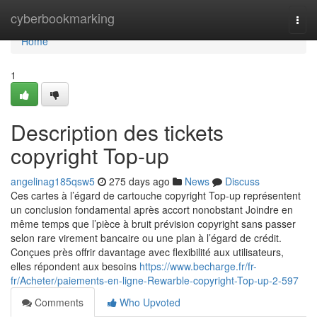
Home
cyberbookmarking
Togg
navi
Home
1
Description des tickets
copyright Top-up
angelinag185qsw5
275 days ago
News
Discuss
Ces cartes à l’égard de cartouche copyright Top-up représentent
un conclusion fondamental après accort nonobstant Joindre en
même temps que l’pièce à bruit prévision copyright sans passer
selon rare virement bancaire ou une plan à l’égard de crédit.
Conçues près offrir davantage avec flexibilité aux utilisateurs,
elles répondent aux besoins
https://www.becharge.fr/fr-
fr/Acheter/paiements-en-ligne-Rewarble-copyright-Top-up-2-597
Comments
Who Upvoted