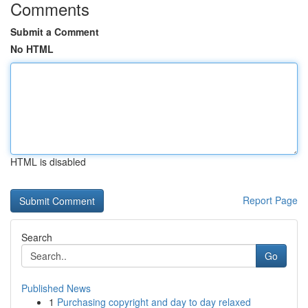
Comments
Submit a Comment
No HTML
HTML is disabled
Report Page
Search
Go
Published News
1
Purchasing copyright and day to day relaxed