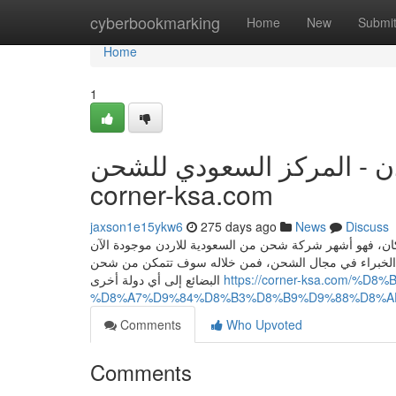
Home
cyberbookmarking
Home
New
Submi
Home
1
دن - المركز السعودي للشحن
corner-ksa.com
jaxson1e15ykw6
275 days ago
News
Discuss
ان، فهو أشهر شركة شحن من السعودية للاردن موجودة الآن
مال الخبراء في مجال الشحن، فمن خلاله سوف تتمكن من شحن
البضائع إلى أي دولة أخرى
https://corner-ksa.com
%D8%A7%D9%84%D8%B3%D8%B9%D9%88%D8%A
Comments
Who Upvoted
Comments