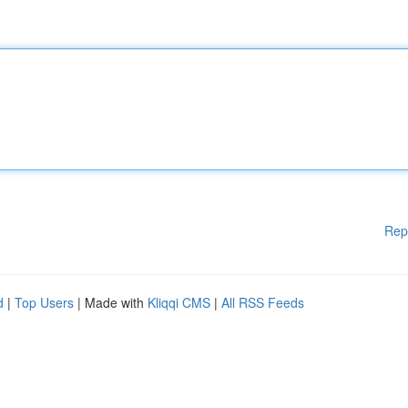
Rep
d
|
Top Users
| Made with
Kliqqi CMS
|
All RSS Feeds