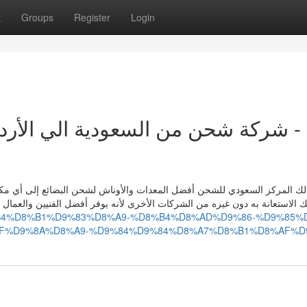
t
Groups
Register
Login
شركة شحن من السعودية الي الأر -
لك المركز السعودي للشحن أفضل المعدات والأوناش لشحن البضائع إلى أي مك
ك الاستعانة به دون غيره من الشركات الأخرى لأنه يوفر أفضل الفنيين والع
/%D8%B4%D8%B1%D9%83%D8%A9-%D8%B4%D8%AD%D9%86-%D9%85%
F%D9%8A%D8%A9-%D9%84%D9%84%D8%A7%D8%B1%D8%AF%D9