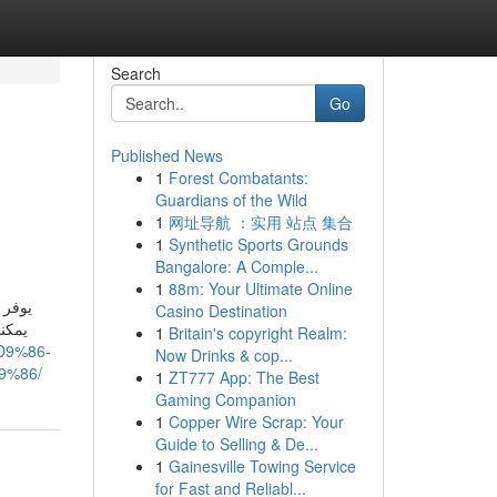
Search
Go
Published News
1
Forest Combatants:
Guardians of the Wild
1
网址导航 ：实用 站点 集合
1
Synthetic Sports Grounds
Bangalore: A Comple...
1
88m: Your Ultimate Online
يوفر 
Casino Destination
يمكن
1
Britain's copyright Realm:
D9%86-
Now Drinks & cop...
%86/
1
ZT777 App: The Best
Gaming Companion
1
Copper Wire Scrap: Your
Guide to Selling & De...
1
Gainesville Towing Service
for Fast and Reliabl...