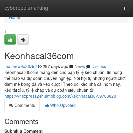
Home
cyberbookmarking
Togg
navi
Home
1
Keonhacai36com
matthew9o26zir2
297 days ago
News
Discuss
Keonhacai36.com mang đến cho bạn tỷ lệ kèo chuẩn, tin nóng
thể thao và dự đoán chuyên nghiệp. Nơi hội tụ những người chơi
đam mê bóng đá và kèo cược! Theo dõi kèo nhà cái hôm nay,
kèo tài xỉu, tỷ lệ chấp và dự đoán siêu chuẩn từ
https://vnexpress24h.amoblog.com/keonhacai36-59786628
Comments
Who Upvoted
Comments
Submit a Comment